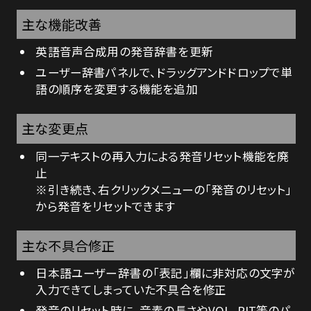
LICENSE
主な機能改善
英語音声合成用の発音辞書を更新
CONTACT
ユーザー辞書パネルで、ドラッグアンドドロップで単
語の順序を変更する機能を追加
主な変更点
同一テキストの再入力による発音リセット機能を廃
止
※引き続き、右クリックメニューの「発音のリセット」
から発音をリセットできます
主な不具合修正
日本語ユーザー辞書の「表記」欄に非対応の文字が
入力できてしまっていた不具合を修正
発音のリセット時に、音素の長さやVOL、PIT等のパ