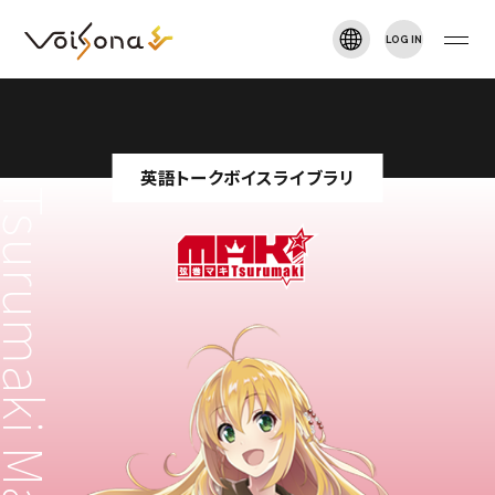
LOG IN
VOISONA TALK
新規登録
TOP
英語トークボイスライブラリ
rumaki Maki English
NEWS
ARTIST
DOWNLOAD
MANUAL