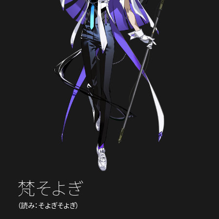
梵そよぎ
（読み：そよぎそよぎ）