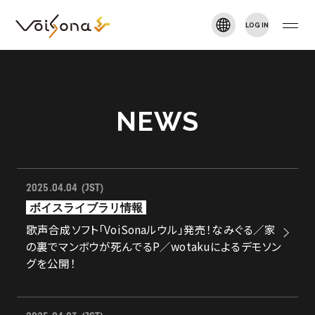
LOG IN
VOISONA TALK
新規登録
TOP
NEWS
NEWS
2025.04.04 (JST)
ARTIST
ボイスライブラリ情報
歌声合成ソフト「VoiSonaルウル」発売！なみぐる／家
DOWNLOAD
の裏でマンボウが死んでるP／wotakuによるデモソン
グを公開！
MANUAL