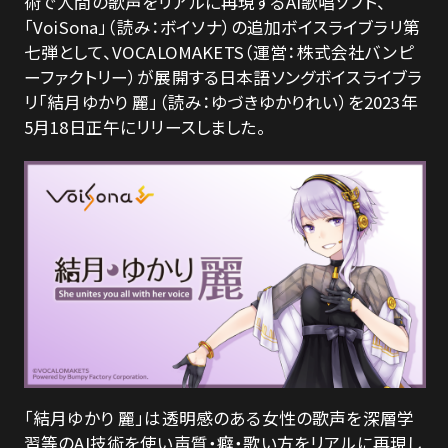
術で人間の歌声をリアルに再現するAI歌唱ソフト、
LICENSE
「VoiSona」（読み：ボイソナ）の追加ボイスライブラリ第
七弾として、VOCALOMAKETS（運営：株式会社バンピ
ーファクトリー）が展開する日本語ソングボイスライブラ
CONTACT
リ「結月ゆかり 麗」（読み：ゆづきゆかりれい）を2023年
5月18日正午にリリースしました。
「結月ゆかり 麗」は透明感のある女性の歌声を深層学
習等のAI技術を使い声質・癖・歌い方をリアルに再現し