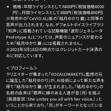
価格：年間ライセンスとして6600円（税抜価格6000
円）、月間ライセンスとして880円（税抜価格800円）
※発売中の「CeVIO AI」版の「結月ゆかり 麗」と同等の
音声が出力されます。なお、デフォルトボイスライブラリ
「知声」に搭載されている試験機能「波形ジェネレータ
Prototype A」については、声質のニュアンスが変わる
ため「結月ゆかり 麗」には搭載されません。
※2023年5月18日の時点ではクレジットカード決済の
みに対応しています。
＜プロフィール＞
クリエイターが集まった「VOCALOMAKETS」監修の元
に誕生した「結月ゆかり」が、AI技術によって新たな声を
得て「結月ゆかり 麗」が生まれました。「結月ゆかり」の
名前の由来は「歌声に縁のある人達が音（月）を結ぶ
（英語意訳：She unites you all with her voice.）」と
いうことから来ており、「月」がキーワードとなっていま