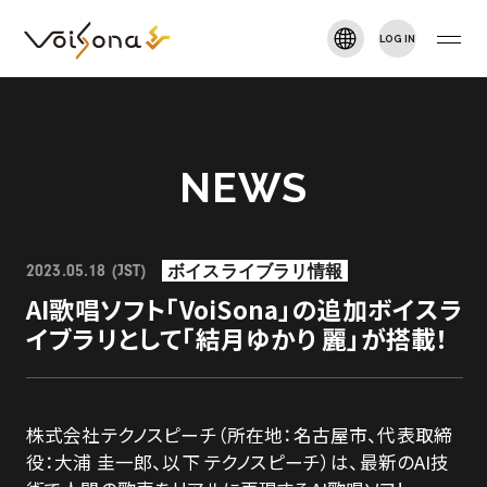
LOG IN
VOISONA TALK
新規登録
TOP
NEWS
NEWS
ボイスライブラリ情報
2023.05.18 (JST)
ARTIST
AI歌唱ソフト「VoiSona」の追加ボイスラ
イブラリとして「結月ゆかり 麗」が搭載！
DOWNLOAD
株式会社テクノスピーチ（所在地：名古屋市、代表取締
MANUAL
役：大浦 圭一郎、以下 テクノスピーチ）は、最新のAI技