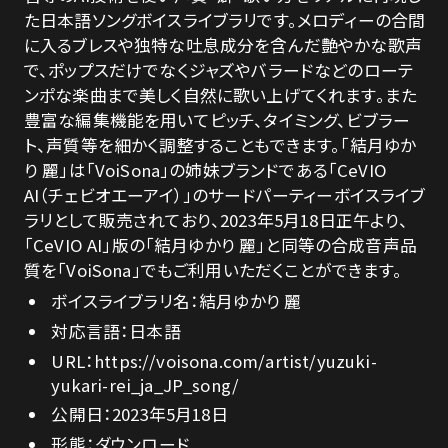
た日本語ソングボイスライブラリです。メロディーの合間
に入るブレスや独特な吐息成分を含んだ艶やかな歌声
で、ポップスだけでなくジャズやバラードなどのローテ
ンポな楽曲まで美しく自然に歌い上げてくれます。また
豊富な編集機能を用いてピッチ、タイミング、ビブラー
ト、声質等を細かく調整することもできます。「結月ゆか
り 麗」は「VoiSona」の姉妹ブランドである「CeVIO
AI（チェビオエーアイ）」のサードパーティーボイスライブ
ラリとして販売されており、2023年5月18日正午より、
「CeVIO AI」版の「結月ゆかり 麗」と同等の合成音声品
質を「VoiSona」でもご利用いただくことができます。
ボイスライブラリ名：結月ゆかり 麗
対応言語：日本語
URL：
https://voisona.com/artist/yuzuki-
yukari-rei_ja_JP_song/
公開日：2023年5月18日
形態：ダウンロード