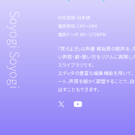
Soyogi Soyogi
対応言語：日本語
推奨音域：C#3～G#4
推奨テンポ：80～170BPM
「梵そよぎ」は声優 梶裕貴の歌声を、
い声質・癖・歌い方をリアルに再現し
スライブラリです。
エディタの豊富な編集機能を用いて、ピ
ート、声質を細かく調整することで、
出すこともできます。