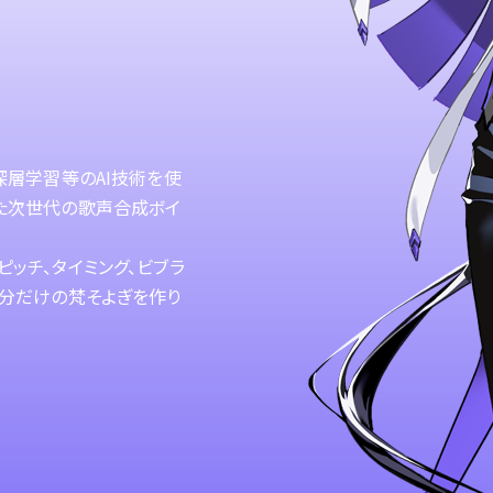
深層学習等のAI技術を使
た次世代の歌声合成ボイ
ッチ、タイミング、ビブラ
自分だけの梵そよぎを作り